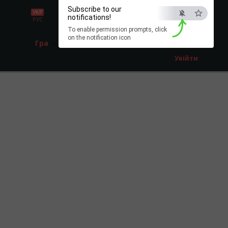
Subscribe to our
УКР
notifications!
РУС
To enable permission prompts, click
on the notification icon
Гра
Реєстрація
Увійти