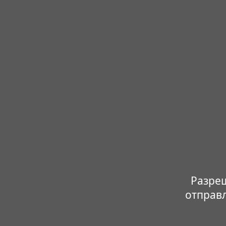
Разреш
отправ