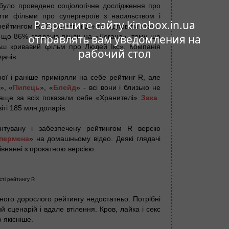
було проведено соціологічне дослідження про
чити фільми про супергероїв з насильством і
Разрешите сайту kinobox.in.ua
рейтингом R. 71% респондентів відповіли «так».
 що 86% глядачів пішли на «Логана», тому що
отправлять вам уведомления на
льш кривавий фільм про Людей Ікс». Компанія
рабочий стол
ачів.
ої і раніше приміряли на себе рейтинг R, але
», «
Пипець
», «
Блейд
» - всі вони і близько не
аще за всіх показали себе «Хранителі»
Зака ​​
віті 185 млн доларів.
нтувану і забезпечену рейтингом R версію
пермена
» на домашньому відео. Деякі глядачі
івнянні з прокатною версією.
ті рейтингу R
дного дорослого рейтингу недостатньо. Потрібні
й сценарій і вдале втілення. Кров, лайка і секс
 якісніше.