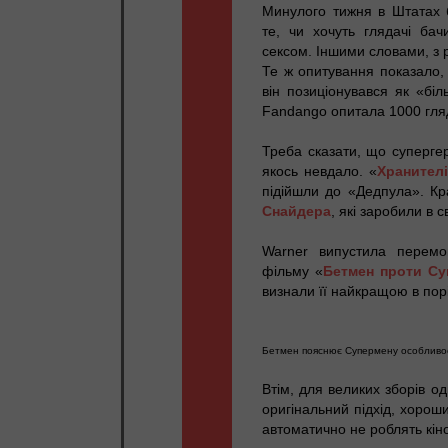
Минулого тижня в Штатах 
те, чи хочуть глядачі ба
сексом. Іншими словами, з 
Те ж опитування показало,
він позиціонувався як «бі
Fandango опитала 1000 гляд
Треба сказати, що супергер
якось невдало. «
Хранителі
підійшли до «Дедпула». Кр
Снайдера
, які заробили в с
Warner випустила перемо
фільму «
Бетмен проти Су
визнали її найкращою в пор
Бетмен пояснює Супермену особливос
Втім, для великих зборів о
оригінальний підхід, хороши
автоматично не роблять кіно