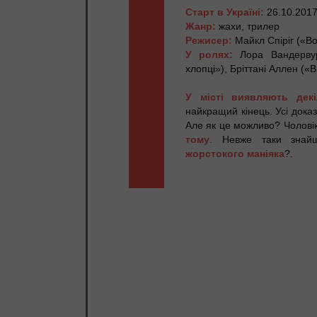
Старт в Україні:
26.10.201
Жанр:
жахи, трилер
Режисер:
Майкл Спіріг
(«Во
У ролях:
Лора Вандерв
хлопці»)
, Бріттані Аллен
(«В
У місті виявляють декі
найкращий кінець. Усі дока
Але як це можливо? Чоловік
тому
. Невже таки знайш
жорстокого маніяка
?
.