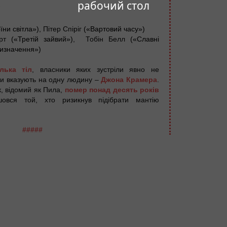
рабочий стол
7
їни світла»)
, Пітер Спіріг
(«Вартовий часу»)
урт
(«Третій зайвий»)
, Тобін Белл
(«Славні
изначення»)
лька тіл
, власники яких зустріли явно не
зи вказують на одну людину –
Джона Крамера
.
, відомий як Пила,
помер понад десять років
овся той, хто ризикнув підібрати мантію
#####