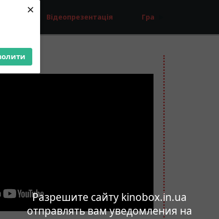
×
Відеопрезентація
Гра
волити
1
Разрешите сайту kinobox.in.ua
отправлять вам уведомления на