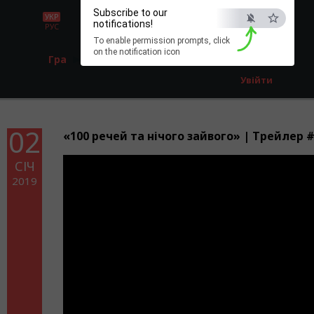
Subscribe to our
УКР
notifications!
РУС
To enable permission prompts, click
on the notification icon
Гра
Реєстрація
Увійти
02
«100 речей та нічого зайвого» | Трейлер 
СІЧ
2019