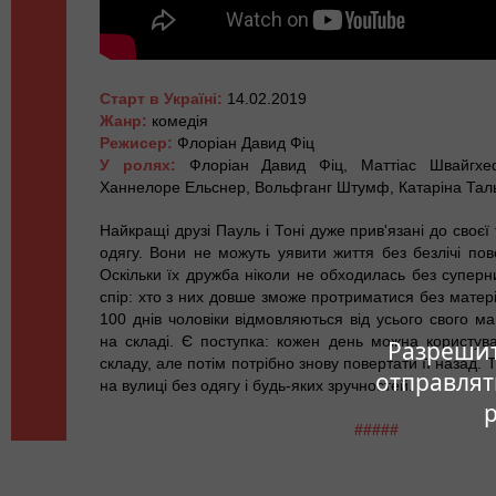
Старт в Україні:
14.02.2019
Жанр:
комедія
Режисер:
Флоріан Давид Фіц
У ролях:
Флоріан Давид Фіц, Маттіас Швайгхе
Ханнелоре Ельснер, Вольфганг Штумф, Катаріна Тал
Найкращі друзі Пауль і Тоні дуже прив'язані до своєї 
одягу. Вони не можуть уявити життя без безлічі пов
Оскільки їх дружба ніколи не обходилась без суперн
спір: хто з них довше зможе протриматися без матері
100 днів чоловіки відмовляються від усього свого м
на складі. Є поступка: кожен день можна користува
Разрешите
складу, але потім потрібно знову повертати її назад.
отправлят
на вулиці без одягу і будь-яких зручностей.
#####