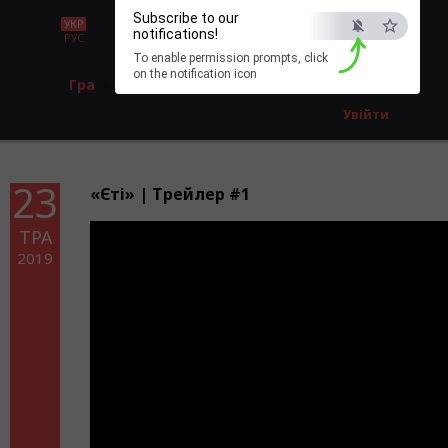
Subscribe to our
УКР
notifications!
РУС
To enable permission prompts, click
on the notification icon
Гра
Реєстрація
Увійти
23
«Єті» | Трейлер #1
ТРА
2019