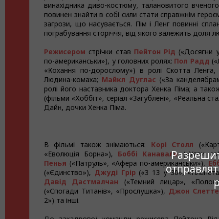
винахідника диво-костюму, талановитого вченог
повинен знайти в собі сили стати справжнім героєм 
загрози, що насувається. Пім і Ленг повинні спл
пограбування сторіччя, від якого залежить доля л
Режисером
стрічки став
Пейтон Рід
(«Досягни у
по-американськи»), у головних ролях:
Пол Радд
(«
«Кохання по-дорослому») в ролі Скотта Ленга,
Людина-комаха;
Майкл Дуглас
(«За канделябрам
ролі його наставника доктора Хенка Піма; а тако
(фільми «Хоббіт», серіал «Загублені», «Реальна ста
Дайн, дочки Хенка Піма.
В фільмі також знімаються:
Корі Столл
(«Кар
Разрешите
«Еволюція Борна»),
Боббі Канавале
(«Уяви соб
Пенья
(«Патруль», «Афера по-американськи»),
Еб
отправлят
(«Єдинство»),
Джуді Грір
(«З 13 у 30», «Планета
Давід Дастмалчан
(«Темний лицар», «Полон
(«Спогади Титанів», «Прослушка»),
Джон Слетте
2») та інші.
До закадрової команди режисера Пейтона Рід