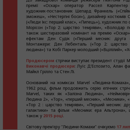
премії «Оскар» оператор Рассел Карпентер (
художник-постановник Шепард Франкель («Спій
зможеш», «Нестерпні боси»), дизайнер костюмів
(«Люди Ікс: перший клас», «Пипець»), художник п
Морісон («Тор 2: царство темряви», «Володар пер
також шестиразовий номінант на премію «Оскар»
ефектам Ден Судік («Перший месник: друга в
Монтажери: Ден Лебенталь («Тор 2: царство 
людина») та Кобі Паркер молодший («Вцілілий», «Х
Продюсером
стрічки виступає президент студії M
Виконавчі продюсери
: Луїс Д’Еспозито, Алан фа
Майкл Грілло та Стен Лі.
Оснований на коміксах Marvel «Людина-Комаха»
1962 році, фільм продовжить серію епічних стріч
Marvel, таких як «Залізна Людина», «Неймовірн
Людина 2», «Тор», «перший месник», «Месники», 
«Тор 2 : царство темряви», «Перший месник: дру
галактики» та фільм «Месники: ера Альтрона»,
також у
2015 році
.
Світову прем'єру "Людини-Комахи" очікуємо
17 ли