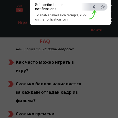
×
Subscribe to our
УКР
notifications!
РУС
To enable permission prompts, click
ESC
on the notification icon
Игра
Регистрация
Войти
FAQ
наши ответы на Ваши вопросы!
Как часто можно играть в
игру?
Сколько баллов начисляется
за каждый отгадан кадр из
фильма?
Сколько времени