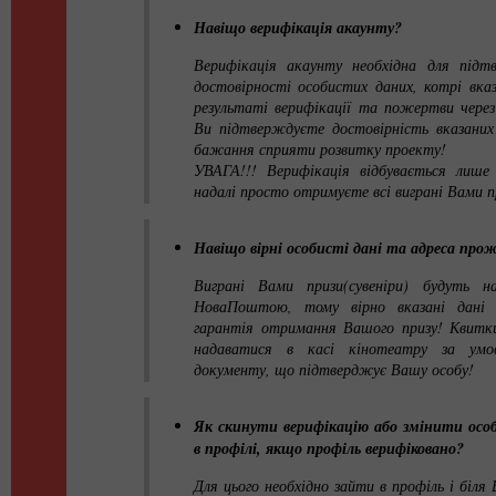
Навіщо верифікація акаунту?
Верифікація акаунту необхідна для під
достовірності особистих даних, котрі вказ
результаті верифікації та пожертви через
Ви підтверждуєте достовірність вказани
бажання сприяти розвитку проекту!
УВАГА!!! Верифікація відбувається лише
надалі просто отримуєте всі виграні Вами п
Навіщо вірні особисті дані та адреса про
Виграні Вами призи(сувеніри) будуть н
НоваПоштою, тому вірно вказані дані 
гарантія отримання Вашого призу! Квит
надаватися в касі кінотеатру за умов
документу, що підтверджує Вашу особу!
Як скинути верифікацію або змінити особ
в профілі, якщо профіль верифіковано?
Для цього необхідно зайти в профіль і біля