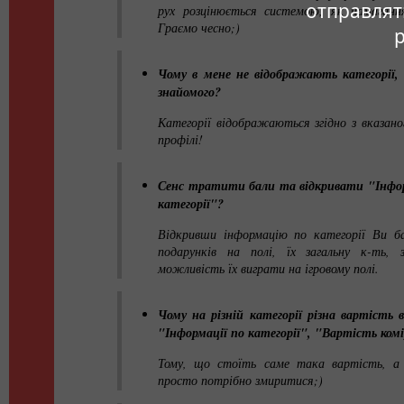
отправлят
рух розцінюється системою, як намаганн
Граємо чесно;)
Чому в мене не відображають категорії, 
знайомого?
Категорії відображаються згідно з вказан
профілі!
Сенс тратити бали та відкривати "Інфо
категорії"?
Відкривши інформацію по категорії Ви ба
подарунків на полі, їх загальну к-ть,
можливість їх виграти на ігровому полі.
Чому на різній категорії різна вартість
"Інформації по категорії", "Вартість ком
Тому, що стоїть саме така вартість, а
просто потрібно змиритися;)