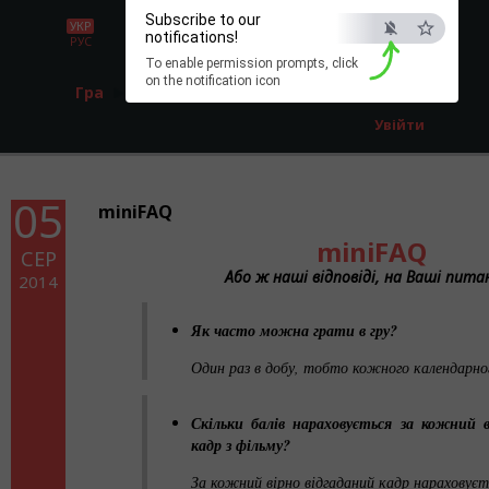
Subscribe to our
УКР
notifications!
РУС
To enable permission prompts, click
on the notification icon
Гра
Реєстрація
Увійти
05
miniFAQ
miniFAQ
СЕР
Або ж наші відповіді, на Ваші питан
2014
Як часто можна грати в гру?
Один раз в добу, тобто кожного календарно
Скільки балів нараховується за кожний в
кадр з фільму?
За кожний вірно відгаданий кадр нараховуєть