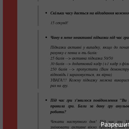
Скільки часу дається на відгадання кожног
15 секунд!
Чому в мене неактивні підказки під час гр
Підказки активні у випадку, якщо до поча
рахунку є певна к-ть балів:
25 балів --> активна підказка 50/50
30 балів --> додатковий кадр (+1 кадр з філ
250 балів --> пропустити (Вам демонстру
відповідь і зараховується, як вірна)
УВАГА!!! Кожну підказку можна викорис
раз на гру.
Під час гри з’явилося повідомлення "Ви
правила гри. Бали за дану гру анульо
робити?
Чекати наступного дня! Під час гри
Разрешите
змінювати активне вікно браузера, будь-я