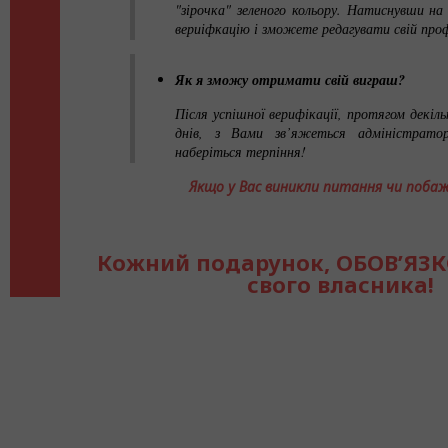
"зірочка" зеленого кольору. Натиснувши на
вериіфкацію і зможете редагувати свій про
Як я зможу отримати свій виграш?
Після успішної верифікації, протягом декіл
днів, з Вами зв’яжеться адміністрато
наберіться терпіння!
Якщо у Вас виникли питання чи поба
Кожний подарунок, ОБОВ’ЯЗ
свого власника!