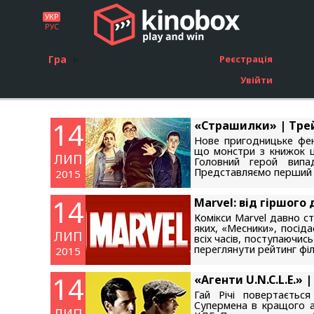
УКР
РУС
Гра
Реєстрація
Увійти
14
«Страшилки» | Тре
Нове пригодницьке фен
що монстри з книжок ці
ЛИП
Головний герой випа
Представляємо перший 
2015
14
Marvel: від гіршого
Комікси Marvel давно с
яких, «Месники», посід
ЛИП
всіх часів, поступаючис
переглянути рейтинг філ
2015
14
«Агенти U.N.C.L.E.» 
Гай Річі повертаєтьс
Супермена в кращого а
ЛИП