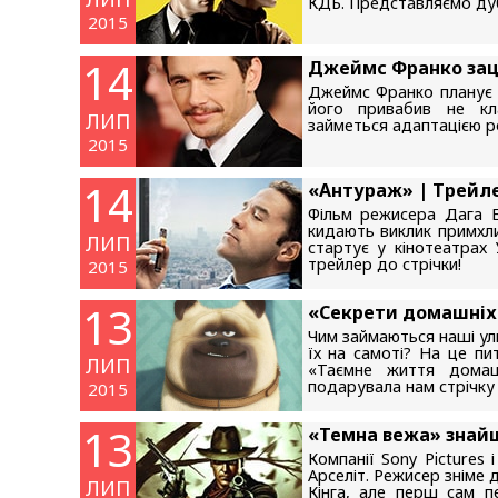
КДБ. Представляємо дуб
2015
14
Джеймс Франко зац
Джеймс Франко планує в
його привабив не кла
ЛИП
займеться адаптацією р
2015
14
«Антураж» | Трейл
Фільм режисера Дага Ел
кидають виклик примхли
ЛИП
стартує у кінотеатрах 
трейлер до стрічки!
2015
13
«Секрети домашніх 
Чим займаються наші ул
їх на самоті? На це пит
ЛИП
«Таємне життя домаш
подарувала нам стрічку
2015
13
«Темна вежа» знай
Компанії Sony Pictures 
Арселіт. Режисер зніме 
ЛИП
Кінга, але перш сам п