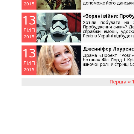
допоможе його данський
2015
13
«Зоряні війни: Про
Хотіли побувати на з
Пробудження сили»? Де
ЛИП
справжні емоції, удоск
Реліз в Україні відбудеть
2015
13
Дженніфер Лоуренс 
Драма «Проект "Розі"»
ботана» Філ Лорд і Кр
ЛИП
жіночої ролі. У стрічці 
2015
Перша
«